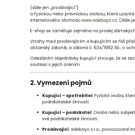
(dále jen „prodávající“)
a fyzickou nebo právnickou osobou, která uzavír
internetového obchodu
www.adebayo.cz
, (dále j
E-shop se zaměřuje zejména na prodej dámských
Vztahy mezi prodávajícím a kupujícím se řídí přís
občanský zákoník, a zákona č. 634/1992 Sb., o och
Odesláním objednávky kupující stvrzuje, že se s
souhlasí s jejich zněním.
2. Vymezení pojmů
Kupující – spotřebitel
: Fyzická osoba, kte
podnikatelské činnosti.
Kupující – podnikatel
: Osoba nebo subjekt
své podnikatelské činnosti.
Prodávající
: adebayo s.r.o., provozovatel