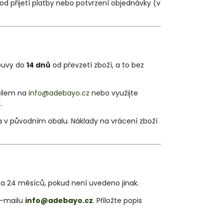
od přijetí platby nebo potvrzení objednávky (v
louvy do
14 dnů
od převzetí zboží, a to bez
ailem na
info@adebayo.cz
nebo využijte
.
 v původním obalu. Náklady na vrácení zboží
ba 24 měsíců, pokud není uvedeno jinak.
e-mailu
info@adebayo.cz
. Přiložte popis