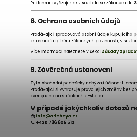
Reklamaci vyřizujeme v souladu se zákonem do
3
8. Ochrana osobních údajů
Prodávající zpracovává osobní údaje kupujícího p
informací a plnění zákonných povinností, v soula
Více informací naleznete v sekci
Zásady zpraco
9. Závěrečná ustanovení
Tyto obchodní podmínky nabývají účinnosti dnem 
Prodávající si vyhrazuje právo jejich změny bez 
zveřejněno na stránkách e-shopu.
V případě jakýchkoliv dotazů n
📩
info@adebayo.cz
📞
+420 736 605 512