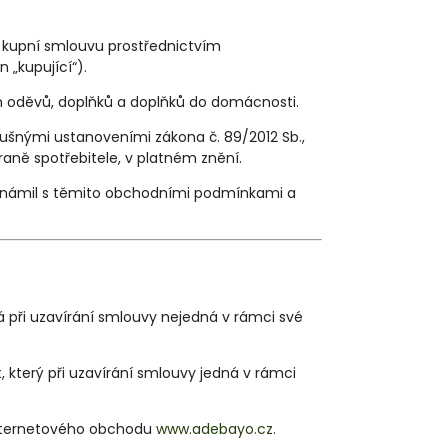
á kupní smlouvu prostřednictvím
en „kupující“).
 oděvů, doplňků a doplňků do domácnosti.
lušnými ustanoveními zákona č. 89/2012 Sb.,
raně spotřebitele, v platném znění.
eznámil s těmito obchodními podmínkami a
rá při uzavírání smlouvy nejedná v rámci své
, který při uzavírání smlouvy jedná v rámci
 internetového obchodu
www.adebayo.cz
.