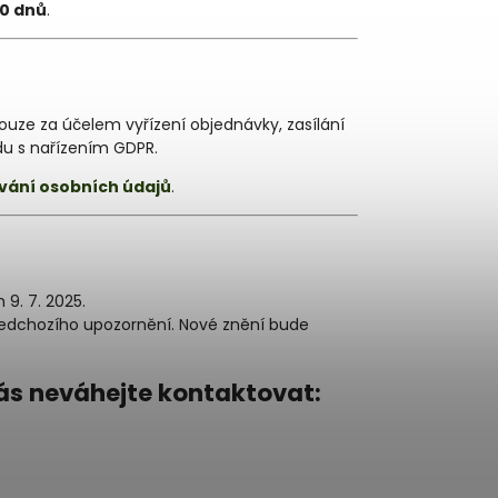
0 dnů
.
ouze za účelem vyřízení objednávky, zasílání
du s nařízením GDPR.
vání osobních údajů
.
9. 7. 2025.
předchozího upozornění. Nové znění bude
ás neváhejte kontaktovat: