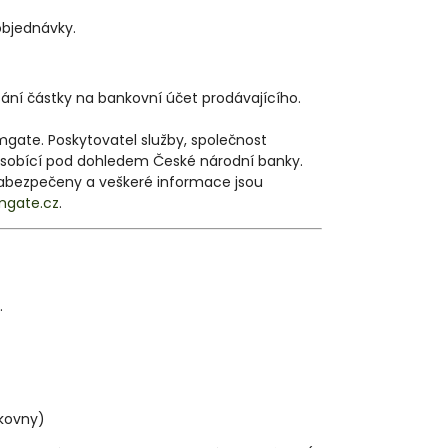
objednávky.
ání částky na bankovní účet prodávajícího.
mgate. Poskytovatel služby, společnost
působící pod dohledem České národní banky.
ě zabezpečeny a veškeré informace jsou
gate.cz
.
.
lkovny)